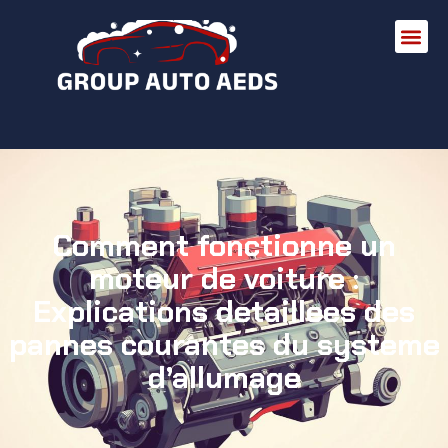
Comment fonctionne un
moteur de voiture :
Explications detaillees des
pannes courantes du systeme
d’allumage